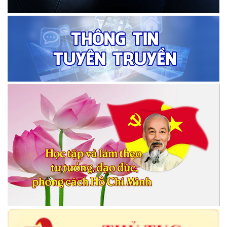
Công bố công khai quyết toán ngân sách xã Đắk Phơi năm
2025
(06/04/2026)
Thônh báo mất giấy chứng nhận quyền sử dụng đất của ông Vũ
Văn Toàn (thửa 474)
(19/03/2026)
Thông báo về việc mất giấy chứng nhận quyền sử dụng đất bà
Nguyễn Thị Lý thửa 375
(19/03/2026)