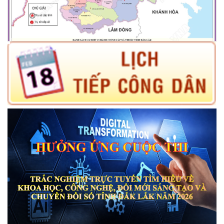
cho phép chuyển mục đích sử dụng đất ông Trần Quang Thế, địa
chỉ thường trú tại: thôn Yên Thành 2, xã Đắk Phơi,
(15/05/2026)
cho phép chuyển mục đích sử dụng đất ông Trần Quang Dương,
địa chỉ thường trú tại: thôn Yên Thành 2, xã Đắk Phơi
(15/05/2026)
cho phép chuyển mục đích sử dụng đất ông Đỗ Quý Đảm và bà
Bùi Thị Thuý, địa chỉ thường trú tại: Thôn 1, xã Liên Sơn Lắk
(15/05/2026)
cho phép chuyển mục đích sử dụng đất ông Trần Binh, địa chỉ
thường trú tại: thôn Hợp Thành, xã Liên Sơn Lắk, tỉnh Đắk Lắk
(15/05/2026)
Công khai thực hiện dự toán thu, chi ngân sách xã Đắk Phơi 03
tháng năm 2026
(21/04/2026)