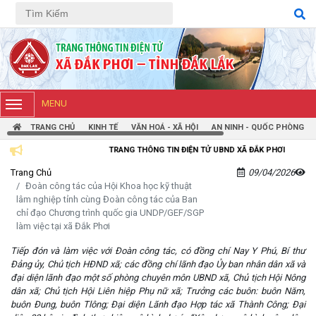
Tiếng Việt
Tiếng Anh
MENU
TRANG CHỦ
KINH TẾ
VĂN HOÁ - XÃ HỘI
AN NINH - QUỐC PHÒNG
TRANG THÔNG TIN ĐIỆN TỬ UBND XÃ ĐẮK PHƠI
Trang Chủ
09/04/2026
Đoàn công tác của Hội Khoa học kỹ thuật
lâm nghiệp tỉnh cùng Đoàn công tác của Ban
chỉ đạo Chương trình quốc gia UNDP/GEF/SGP
làm việc tại xã Đắk Phơi
Tiếp đón và làm việc với Đoàn công tác, có đồng chí Nay Y Phú, Bí thư
Đảng ủy, Chủ tịch HĐND xã; các đồng chí lãnh đạo Ủy ban nhân dân xã và
đại diện lãnh đạo một số phòng chuyên môn UBND xã, Chủ tịch Hội Nông
dân xã; Chủ tịch Hội Liên hiệp Phụ nữ xã; Trưởng các buôn: buôn Năm,
buôn Đung, buôn Tlông; Đại diện Lãnh đạo Hợp tác xã Thành Công; Đại