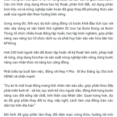
Các mô hình ứng dụng khoa học kỹ thuật, phân tích đất, sử dụng phân
bón hữu cơ và nông nghiệp tuần hoàn đã giúp thay đổi phương thức sản
xuất của người dân theo hướng bền vững.
Song song đó, lĩnh vực du lịch cộng đồng có bước khởi đầu tích cực với
việc xây dựng và vận hành thử nghiệm 02 tour tại Buôn Đung và Buôn
Tlong; tổ chức nhiều hoạt động tập huấn, học tập kinh nghiệm, góp phần
nâng cao năng lực tổ chức dịch vụ và phát huy bản sắc văn hóa dân tộc
M’Nông.
Hơn 200 lượt người dân đã được tập huấn về kỹ thuật lâm sinh, pháp luật
về rừng, ứng dụng biochar và sản xuất nông nghiệp bền vững, từng bước
nâng cao nhận thức và năng lực cộng đồng.
Phát biểu tại buổi làm việc, đồng chí Nay Y Phú - Bí thư Đảng ủy, Chủ tịch
HĐND xã nhấn mạnh:
“Dự án là một hoạt động mang tính nhân văn sâu sắc, góp phần thúc đẩy
phát triển kinh tế - xã hội, tạo sinh kế cho người dân, đồng thời từng bước
nâng cao đời sống vật chất, tinh thần của Nhân dân. Quan trọng hơn, dự
án đã góp phần thay đổi tư duy, nếp nghĩ, cách làm của đồng bào các
dân tộc trên địa bàn.”
Mô hình đã góp phần làm thay đổi diện mạo nông thôn, hướng tới môi