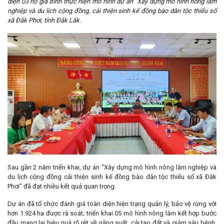
diện 03 hộ gia đình thực hiện mô hình dự án “Xây dựng mô hình nông lâm
nghiệp và du lịch cộng đồng, cải thiện sinh kế đồng bào dân tộc thiểu số
xã Đắk Phơi, tỉnh Đắk Lắk.
Sau gần 2 năm triển khai, dự án “Xây dựng mô hình nông lâm nghiệp và
du lịch cộng đồng cải thiện sinh kế đồng bào dân tộc thiểu số xã Đắk
Phơi” đã đạt nhiều kết quả quan trọng.
Dự án đã tổ chức đánh giá toàn diện hiện trạng quản lý, bảo vệ rừng với
hơn 1.924 ha được rà soát; triển khai 05 mô hình nông lâm kết hợp bước
đầu mang lại hiệu quả rõ rệt về năng suất, cải tạo đất và giảm sâu bệnh.