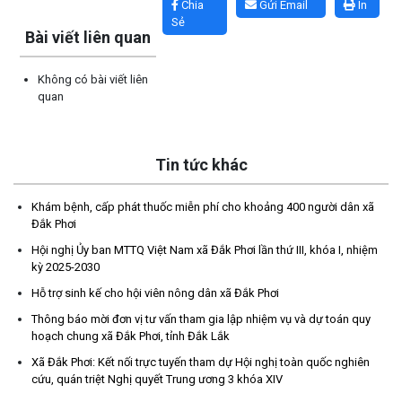
Chia
Gửi Email
In
Sẻ
Bài viết liên quan
Không có bài viết liên
quan
Tin tức khác
Khám bệnh, cấp phát thuốc miễn phí cho khoảng 400 người dân xã
Thông báo mời đơn vị tư vấn tham gia lập nhiệm vụ và dự toán
Đắk Phơi
quy hoạch chung xã Đắk Phơi, tỉnh Đắk Lắk
Hội nghị Ủy ban MTTQ Việt Nam xã Đắk Phơi lần thứ III, khóa I, nhiệm
(30/07/2026)
kỳ 2025-2030
Hỗ trợ sinh kế cho hội viên nông dân xã Đắk Phơi
Báo cáo Công khai tình hình thực hiện dự toán thu, chi ngân
Thông báo mời đơn vị tư vấn tham gia lập nhiệm vụ và dự toán quy
sách xã Đắk Phơi 06 tháng đầu năm 2026
hoạch chung xã Đắk Phơi, tỉnh Đắk Lắk
(09/07/2026)
Xã Đắk Phơi: Kết nối trực tuyến tham dự Hội nghị toàn quốc nghiên
cứu, quán triệt Nghị quyết Trung ương 3 khóa XIV
cho phép chuyển mục đích sử dụng đất ông Trần Quang Thế, địa