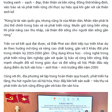
trường xanh – sạch – đẹp, thân thiện và bền vững. Đồng thời khẳng định,
việc bảo vệ và phát triển rừng chỉ thực sự hiệu quả khi gắn với cải thiện
sinh kế:
“Rừng là tài sản quốc gia, nhưng cũng là của Nhân dân; Nhân dân phải là
chủ thể chính trong bảo vệ và phát triển rừng. Muốn giữ rừng bền vững
thì phải nâng cao thu nhập, cải thiện đời sống cho người dân sống gần
rừng.”
Trên cơ sở kết quả đạt được, xã Đắk Phơi xác định tiếp tục triển khai dự
án theo hướng mở rộng và nâng cao chất lượng, gắn với 3 khâu đột phá
trong nhiệm kỳ 2025-2030 gồm: Ứng dụng khoa học - công nghệ trong
phát triển nông lâm nghiệp gắn với quản lý, bảo vệ rừng bền vững; Đẩy
mạnh chuyển đổi số trong giáo dục và đời sống xã hội; Phấn đấu xây
dựng điểm du lịch văn hóa – sinh thái – môi trường đến năm 2030.
Cùng với đó, địa phương sẽ tập trung hoàn thiện quy hoạch, phát triển hạ
tầng, thu hút nguồn lực xã hội hóa, thúc đẩy liên kết sản xuất – tiêu thụ và
phát triển du lịch cộng đồng gắn với bảo tồn văn hóa.