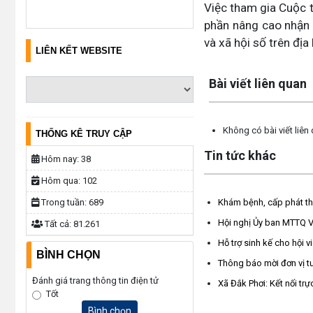
Việc tham gia Cuộc t
phần nâng cao nhận 
và xã hội số trên địa 
LIÊN KẾT WEBSITE
Lấy link copy
Bài viết liên quan
Không có bài viết liên
THỐNG KÊ TRUY CẬP
Tin tức khác
Hôm nay:
38
Hôm qua:
102
Khám bệnh, cấp phát th
Trong tuần:
689
Hội nghị Ủy ban MTTQ Vi
Tất cả:
81.261
Hỗ trợ sinh kế cho hội 
BÌNH CHỌN
Thông báo mời đơn vị tư
Đánh giá trang thông tin điện tử
Xã Đắk Phơi: Kết nối tr
Tốt
Bình chọn