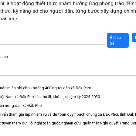
hi là hoạt động thiết thực nhằm hưởng ứng phong trào “Bìn
thức, kỹ năng số cho người dân, từng bước xây dựng chính 
bàn xã./.
Chia
Sẻ
 quan
uốc miễn phí cho khoảng 400 người dân xã Đắk Phơi
ệt Nam xã Đắk Phơi lần thứ III, khóa I, nhiệm kỳ 2025-2030
viên nông dân xã Đắk Phơi
 vấn tham gia lập nhiệm vụ và dự toán quy hoạch chung xã Đắk Phơi, tỉnh Đắk
ực tuyến tham dự Hội nghị toàn quốc nghiên cứu, quán triệt Nghị quyết Trung ư