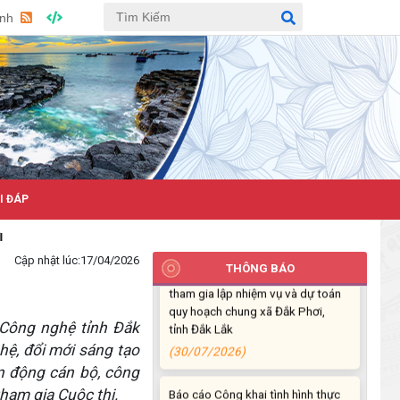
Anh
ỎI ĐÁP
Thông báo mời đơn vị tư vấn
Cập nhật lúc:
17/04/2026
tham gia lập nhiệm vụ và dự toán
THÔNG BÁO
quy hoạch chung xã Đắk Phơi,
tỉnh Đắk Lắk
(30/07/2026)
Công nghệ tỉnh Đắk
hệ, đổi mới sáng tạo
Báo cáo Công khai tình hình thực
ận động cán bộ, công
hiện dự toán thu, chi ngân sách
ham gia Cuộc thi.
xã Đắk Phơi 06 tháng đầu năm