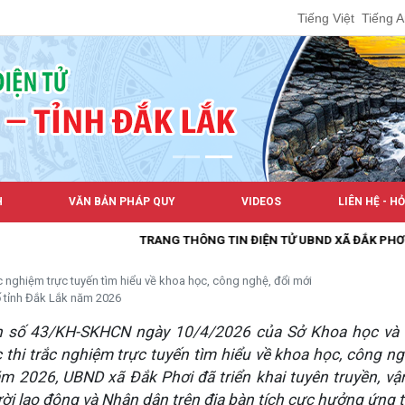
Tiếng Việt
Tiếng 
H
VĂN BẢN PHÁP QUY
VIDEOS
LIÊN HỆ - H
TRANG THÔNG TIN ĐIỆN TỬ UBND XÃ ĐẮK PHƠI
 nghiệm trực tuyến tìm hiểu về khoa học, công nghệ, đổi mới
ố tỉnh Đắk Lắk năm 2026
h số 43/KH-SKHCN ngày 10/4/2026 của Sở Khoa học và 
 thi trắc nghiệm trực tuyến tìm hiểu về khoa học, công ng
m 2026, UBND xã Đắk Phơi đã triển khai tuyên truyền, v
ười lao động và Nhân dân trên địa bàn tích cực hưởng ứng t