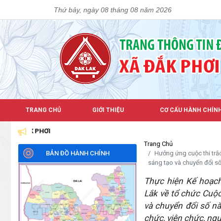
Thứ bảy, ngày 08 tháng 08 năm 2026
TRANG CHỦ
GIỚI THIỆU
CƠ CẤU HÀNH CHÍN
 PHƠI
Trang Chủ
BẢN ĐỒ HÀNH CHÍNH
Hưởng ứng cuộc thi trắc
sáng tạo và chuyển đổi s
Thực hiện Kế hoạc
Lắk về tổ chức Cuộc
và chuyển đổi số nă
chức, viên chức, ng