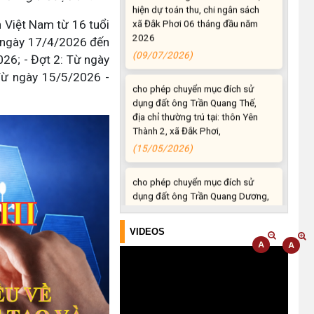
2026
 Việt Nam từ 16 tuổi
(09/07/2026)
từ ngày 17/4/2026 đến
26; - Đợt 2: Từ ngày
cho phép chuyển mục đích sử
Từ ngày 15/5/2026 -
dụng đất ông Trần Quang Thế,
địa chỉ thường trú tại: thôn Yên
Thành 2, xã Đắk Phơi,
(15/05/2026)
cho phép chuyển mục đích sử
dụng đất ông Trần Quang Dương,
địa chỉ thường trú tại: thôn Yên
Thành 2, xã Đắk Phơi
(15/05/2026)
VIDEOS
cho phép chuyển mục đích sử
dụng đất ông Đỗ Quý Đảm và bà
Bùi Thị Thuý, địa chỉ thường trú
tại: Thôn 1, xã Liên Sơn Lắk
(15/05/2026)