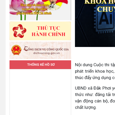
Nội dung Cuộc thi tậ
THỐNG KÊ HỒ SƠ
phát triển khoa học
thúc đẩy ứng dụng cô
UBND xã Đắk Phơi yê
thức như: đăng tải t
vận động cán bộ, đo
chất lượng.