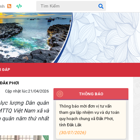
Anh
ỎI ĐÁP
Cập nhật lúc:
21/04/2026
THÔNG BÁO
Thông báo mời đơn vị tư vấn
tham gia lập nhiệm vụ và dự toán
 lực lượng Dân quân
quy hoạch chung xã Đắk Phơi,
MTTQ Việt Nam xã và
tỉnh Đắk Lắk
ân quân năm thứ nhất
(30/07/2026)
Báo cáo Công khai tình hình thực