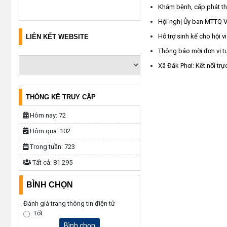
Khám bệnh, cấp phát th
Hội nghị Ủy ban MTTQ Vi
Hỗ trợ sinh kế cho hội 
LIÊN KẾT WEBSITE
Thông báo mời đơn vị tư
Xã Đắk Phơi: Kết nối tr
THỐNG KÊ TRUY CẬP
Hôm nay:
72
Hôm qua:
102
Trong tuần:
723
Tất cả:
81.295
BÌNH CHỌN
Đánh giá trang thông tin điện tử
Tốt
Bình chọn