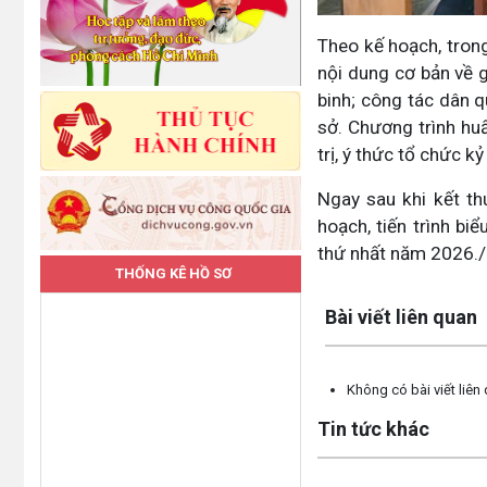
Theo kế hoạch, tron
nội dung cơ bản về gi
binh; công tác dân 
sở. Chương trình hu
trị, ý thức tổ chức k
Ngay sau khi kết th
hoạch, tiến trình b
thứ nhất năm 2026./
THỐNG KÊ HỒ SƠ
Lấy link copy
Bài viết liên quan
Không có bài viết liên
Tin tức khác