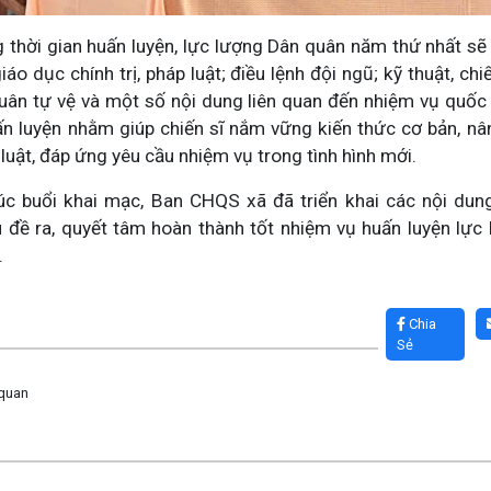
g thời gian huấn luyện, lực lượng Dân quân năm thứ nhất sẽ
áo dục chính trị, pháp luật; điều lệnh đội ngũ; kỹ thuật, ch
quân tự vệ và một số nội dung liên quan đến nhiệm vụ quốc 
ấn luyện nhằm giúp chiến sĩ nắm vững kiến thức cơ bản, nân
ỷ luật, đáp ứng yêu cầu nhiệm vụ trong tình hình mới.
úc buổi khai mạc, Ban CHQS xã đã triển khai các nội dun
iểu đề ra, quyết tâm hoàn thành tốt nhiệm vụ huấn luyện lự
.
Chia
Sẻ
 quan