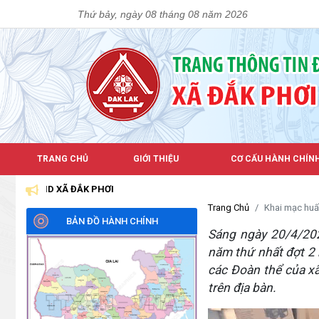
Thứ bảy, ngày 08 tháng 08 năm 2026
TRANG CHỦ
GIỚI THIỆU
CƠ CẤU HÀNH CHÍN
ND XÃ ĐẮK PHƠI
Trang Chủ
Khai mạc huấ
BẢN ĐỒ HÀNH CHÍNH
Sáng ngày 20/4/202
năm thứ nhất đợt 2
các Đoàn thể của xã
trên địa bàn.