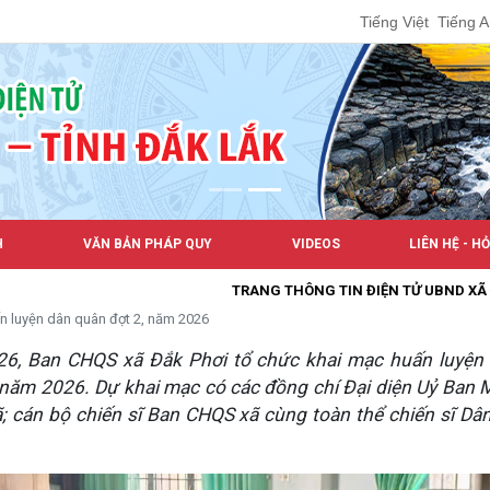
Tiếng Việt
Tiếng 
H
VĂN BẢN PHÁP QUY
VIDEOS
LIÊN HỆ - H
TRANG THÔNG TIN ĐIỆN TỬ UBND XÃ ĐẮK PHƠI
n luyện dân quân đợt 2, năm 2026
6, Ban CHQS xã Đắk Phơi tổ chức khai mạc huấn luyện
 năm 2026. Dự khai mạc có các đồng chí Đại diện Uỷ Ban 
; cán bộ chiến sĩ Ban CHQS xã cùng toàn thể chiến sĩ D