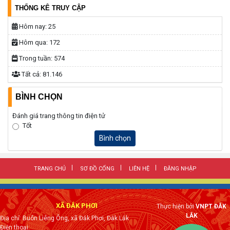
THỐNG KÊ TRUY CẬP
Hôm nay:
25
Hôm qua:
172
Trong tuần:
574
Tất cả:
81.146
BÌNH CHỌN
Đánh giá trang thông tin điện tử
Tốt
Bình chọn
TRANG CHỦ
SƠ ĐỒ CỔNG
LIÊN HỆ
ĐĂNG NHẬP
XÃ ĐẮK PHƠI
Thực hiện bởi
VNPT ĐẮK
LẮK
Địa chỉ: Buôn Liêng Ông, xã Đắk Phơi, Đắk Lắk
Điện thoại: