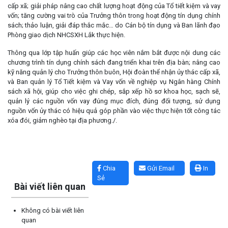
cấp xã; giải pháp nâng cao chất lượng hoạt động của Tổ tiết kiệm và vay
vốn; tăng cường vai trò của Trưởng thôn trong hoạt động tín dụng chính
sách; thảo luận, giải đáp thắc mắc… do Cán bộ tín dụng và Ban lãnh đạo
Phòng giao dịch NHCSXH Lắk thực hiện.
Thông qua lớp tập huấn giúp các học viên nắm bắt được nội dung các
chương trình tín dụng chính sách đang triển khai trên địa bàn; nâng cao
kỹ năng quản lý cho Trưởng thôn buôn, Hội đoàn thể nhận ủy thác cấp xã,
và Ban quản lý Tổ Tiết kiệm và Vay vốn về nghiệp vụ Ngân hàng Chính
sách xã hội, giúp cho việc ghi chép, sắp xếp hồ sơ khoa học, sạch sẽ,
quản lý các nguồn vốn vay đúng mục đích, đúng đối tượng, sử dụng
nguồn vốn ủy thác có hiệu quả góp phần vào việc thực hiện tốt công tác
xóa đói, giảm nghèo tại địa phương./.
Lấy link copy
Chia
Gửi Email
In
Sẻ
Bài viết liên quan
Không có bài viết liên
quan