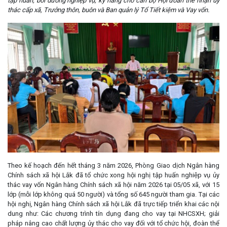
tập huấn, bồi dưỡng nghiệp vụ, kỹ năng cho cán bộ Hội đoàn thể nhận ủy
thác cấp xã, Trưởng thôn, buôn và Ban quản lý Tổ Tiết kiệm và Vay vốn.
Theo kế hoạch đến hết tháng 3 năm 2026, Phòng Giao dịch Ngân hàng
Chính sách xã hội Lắk đã tổ chức xong hội nghị tập huấn nghiệp vụ ủy
thác vay vốn Ngân hàng Chính sách xã hội năm 2026 tại 05/05 xã, với 15
lớp (mỗi lớp không quá 50 người) và tổng số 645 người tham gia. Tại các
hội nghị, Ngân hàng Chính sách xã hội Lắk đã trực tiếp triển khai các nội
dung như: Các chương trình tín dụng đang cho vay tại NHCSXH; giải
pháp nâng cao chất lượng ủy thác cho vay đối với tổ chức hội, đoàn thể