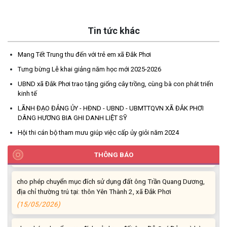
Tin tức khác
Thông báo mời đơn vị tư vấn tham gia lập nhiệm vụ và dự toán
quy hoạch chung xã Đắk Phơi, tỉnh Đắk Lắk
Mang Tết Trung thu đến với trẻ em xã Đắk Phơi
(30/07/2026)
Tưng bừng Lễ khai giảng năm học mới 2025-2026
Báo cáo Công khai tình hình thực hiện dự toán thu, chi ngân
UBND xã Đắk Phơi trao tặng giống cây trồng, cùng bà con phát triển
sách xã Đắk Phơi 06 tháng đầu năm 2026
kinh tế
(09/07/2026)
LÃNH ĐẠO ĐẢNG ỦY - HĐND - UBND - UBMTTQVN XÃ ĐẮK PHƠI
DÂNG HƯƠNG BIA GHI DANH LIỆT SỸ
cho phép chuyển mục đích sử dụng đất ông Trần Quang Thế, địa
Hội thi cán bộ tham mưu giúp việc cấp ủy giỏi năm 2024
chỉ thường trú tại: thôn Yên Thành 2, xã Đắk Phơi,
(15/05/2026)
THÔNG BÁO
cho phép chuyển mục đích sử dụng đất ông Trần Quang Dương,
địa chỉ thường trú tại: thôn Yên Thành 2, xã Đắk Phơi
(15/05/2026)
cho phép chuyển mục đích sử dụng đất ông Đỗ Quý Đảm và bà