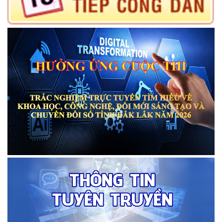
cho phép chuyển mục đích sử dụng đất ông Đỗ Quý Đảm và bà
Bùi Thị Thuý, địa chỉ thường trú tại: Thôn 1, xã Liên Sơn Lắk
(15/05/2026)
cho phép chuyển mục đích sử dụng đất ông Trần Binh, địa chỉ
thường trú tại: thôn Hợp Thành, xã Liên Sơn Lắk, tỉnh Đắk Lắk
(15/05/2026)
Công khai thực hiện dự toán thu, chi ngân sách xã Đắk Phơi 03
tháng năm 2026
(21/04/2026)
Công bố công khai quyết toán ngân sách xã Đắk Phơi năm
2025
(06/04/2026)
Thônh báo mất giấy chứng nhận quyền sử dụng đất của ông Vũ
Văn Toàn (thửa 474)
(19/03/2026)